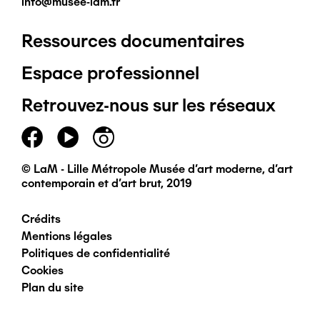
info@musee-lam.fr
Ressources documentaires
Pied
Espace professionnel
de
Retrouvez-nous sur les réseaux
page
principal
© LaM - Lille Métropole Musée d'art moderne, d'art
contemporain et d'art brut, 2019
Crédits
Pied
Mentions légales
Politiques de confidentialité
de
Cookies
Plan du site
page