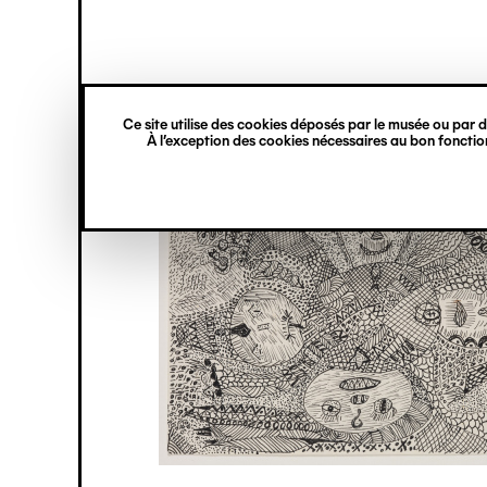
princ
Gestion des cookies
Navigation
verticale
Ce site utilise des cookies déposés par le musée ou par de
Aller
À l’exception des cookies nécessaires au bon fonction
au
contenu
principal