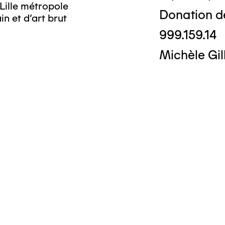
Lille métropole
Donation d
n et d’art brut
999.159.14
Michèle Gil