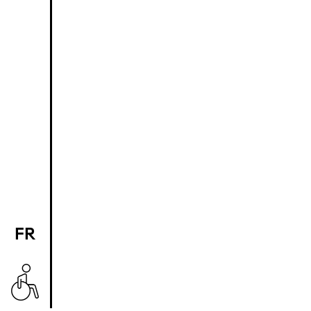
FR
EN