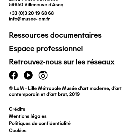
59650 Villeneuve d'Ascq
+33 (0)3 20 19 68 68
info@musee-lam.fr
Ressources documentaires
Pied
Espace professionnel
de
Retrouvez-nous sur les réseaux
page
principal
© LaM - Lille Métropole Musée d'art moderne, d'art
contemporain et d'art brut, 2019
Crédits
Pied
Mentions légales
Politiques de confidentialité
de
Cookies