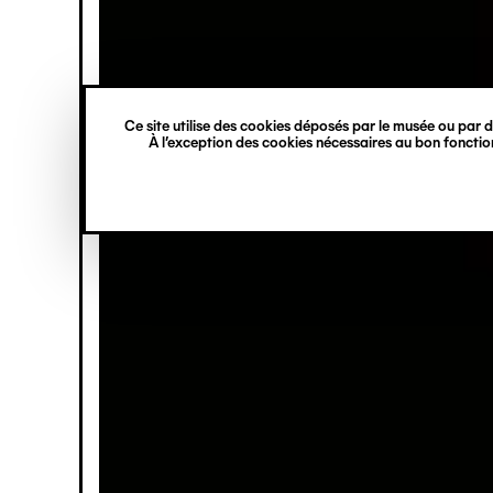
princ
Gestion des cookies
Aller
Navigation
au
contenu
verticale
principal
Ce site utilise des cookies déposés par le musée ou par de
À l’exception des cookies nécessaires au bon fonction