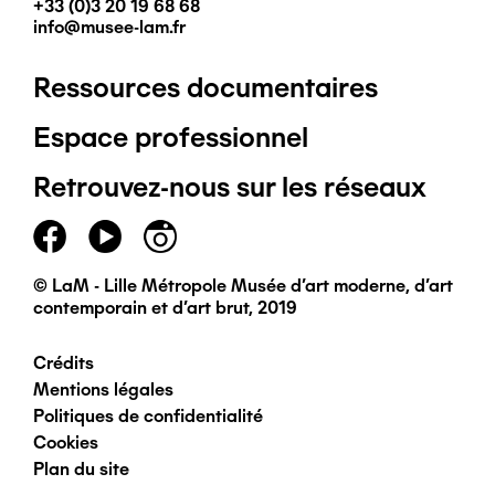
+33 (0)3 20 19 68 68
info@musee-lam.fr
Ressources documentaires
Pied
Espace professionnel
de
Retrouvez-nous sur les réseaux
page
principal
© LaM - Lille Métropole Musée d'art moderne, d'art
contemporain et d'art brut, 2019
Crédits
Pied
Mentions légales
Politiques de confidentialité
de
Cookies
Plan du site
page