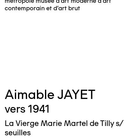
métropole musée d’art moderne d’art
contemporain et d’art brut
©
m
c
Aimable JAYET
vers 1941
La Vierge Marie Martel de Tilly s/
seuilles