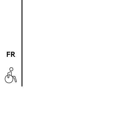
FR
EN