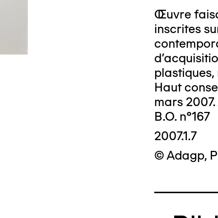
Œuvre faisa
inscrites su
contempora
d'acquisiti
© Crédit photo
plastiques, 
Haut consei
mars 2007. 
B.O. n°167
2007.1.7
© Adagp, P