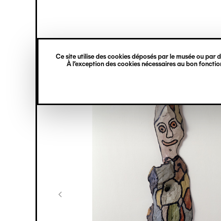
princ
Gestion des cookies
Navigation
verticale
Ce site utilise des cookies déposés par le musée ou par de
Aller
À l’exception des cookies nécessaires au bon fonction
au
contenu
principal