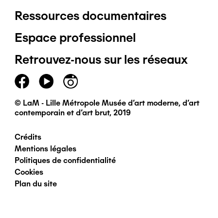
Ressources documentaires
Pied
Espace professionnel
de
Retrouvez-nous sur les réseaux
page
principal
© LaM - Lille Métropole Musée d'art moderne, d'art
contemporain et d'art brut, 2019
Crédits
Pied
Mentions légales
Politiques de confidentialité
de
Cookies
Plan du site
page
secondaire