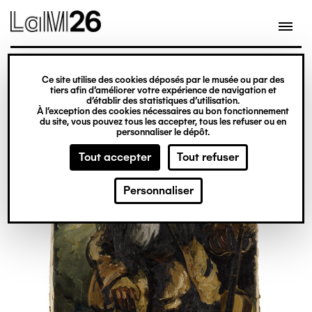
Gestion des cookies
Ce site utilise des cookies déposés par le musée ou par des
Aller
tiers afin d’améliorer votre expérience de navigation et
d’établir des statistiques d’utilisation.
au
À l’exception des cookies nécessaires au bon fonctionnement
du site, vous pouvez tous les accepter, tous les refuser ou en
contenu
personnaliser le dépôt.
principal
Tout accepter
Tout refuser
Personnaliser