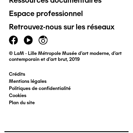
Ressources documentaires
Pied
Espace professionnel
de
Retrouvez-nous sur les réseaux
page
principal
© LaM - Lille Métropole Musée d'art moderne, d'art
contemporain et d'art brut, 2019
Crédits
Pied
Mentions légales
Politiques de confidentialité
de
Cookies
Plan du site
page
secondaire