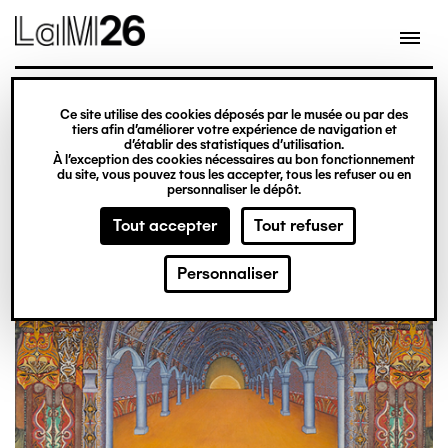
Gestion des cookies
Aller
au
contenu
principal
exposition
Ce site utilise des cookies déposés par le musée ou par des
Du 20 février 2026
tiers afin d’améliorer votre expérience de navigation et
d’établir des statistiques d’utilisation.
au 31 décembre 2027
À l’exception des cookies nécessaires au bon fonctionnement
du site, vous pouvez tous les accepter, tous les refuser ou en
Obsession
Billetterie
personnaliser le dépôt.
Tout accepter
Tout refuser
Personnaliser