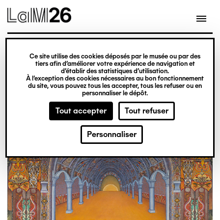
Gestion des cookies
Aller
au
contenu
principal
exposition
Ce site utilise des cookies déposés par le musée ou par des
Du 20 février 2026
tiers afin d’améliorer votre expérience de navigation et
d’établir des statistiques d’utilisation.
au 31 décembre 2027
À l’exception des cookies nécessaires au bon fonctionnement
du site, vous pouvez tous les accepter, tous les refuser ou en
Obsession
Billetterie
personnaliser le dépôt.
Tout accepter
Tout refuser
Personnaliser