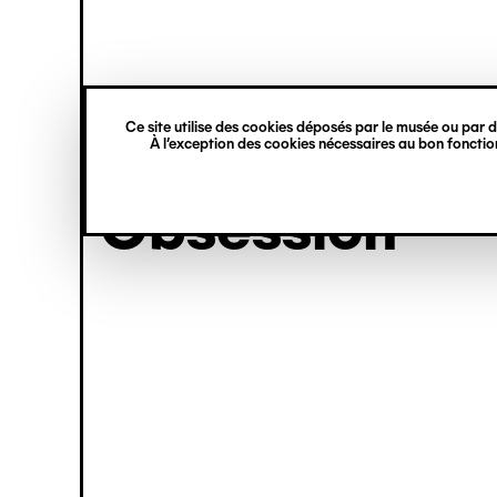
princ
Gestion des cookies
Aller
Navigation
au
contenu
verticale
principal
Ce site utilise des cookies déposés par le musée ou par de
exposition
À l’exception des cookies nécessaires au bon fonction
Obsession