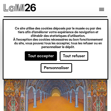
Gestion des cookies
Aller
au
contenu
principal
exposition
Ce site utilise des cookies déposés par le musée ou par des
Du 20 février 2026
tiers afin d’améliorer votre expérience de navigation et
d’établir des statistiques d’utilisation.
au 31 décembre 2027
À l’exception des cookies nécessaires au bon fonctionnement
du site, vous pouvez tous les accepter, tous les refuser ou en
Obsession
Billetterie
personnaliser le dépôt.
Tout accepter
Tout refuser
Personnaliser