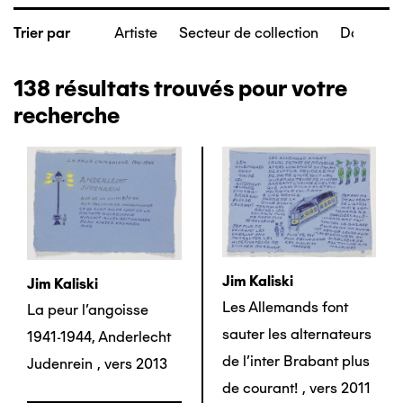
Artiste
Secteur de collection
Date de c
Trier par
138
résultats trouvés pour votre
recherche
Jim Kaliski
Jim Kaliski
Les Allemands font
La peur l’angoisse
sauter les alternateurs
1941-1944, Anderlecht
de l'inter Brabant plus
Judenrein
,
vers 2013
de courant!
,
vers 2011