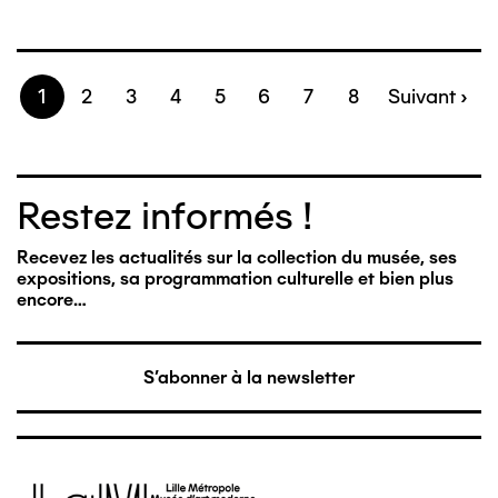
Page
1
Page
2
Page
3
Page
4
Page
5
Page
6
Page
7
Page
8
Page
Suivant ›
Pagination
suivante
Restez informés !
Recevez les actualités sur la collection du musée, ses
expositions, sa programmation culturelle et bien plus
encore…
S'abonner à la newsletter
Image