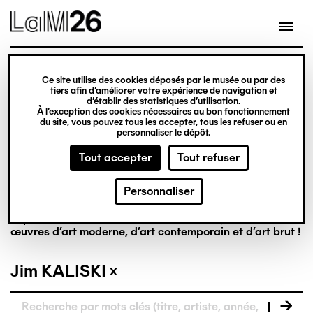
Gestion des cookies
Ce site utilise des cookies déposés par le musée ou par des
tiers afin d’améliorer votre expérience de navigation et
Aller
La collection en
d’établir des statistiques d’utilisation.
À l’exception des cookies nécessaires au bon fonctionnement
au
du site, vous pouvez tous les accepter, tous les refuser ou en
contenu
personnaliser le dépôt.
ligne
principal
Tout accepter
Tout refuser
Personnaliser
Riche de plus de 8 000 œuvres, la collection du LaM est
la première à réunir, dans un musée français, des
œuvres d’art moderne, d’art contemporain et d’art brut !
Jim KALISKI